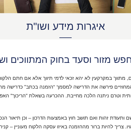
איגרות מידע ושו"ת
פש מזור וסעד בחוק המתווכים ושי
א) ו-14(א) לחוק המתווכים, מתווך במקרקעין לא יהא זכאי לדמי תיווך אלא א
חוזיים פירשה את הדרישה למסמך “הזמנה בכתב” כדרישה מהותי
ת וטרם ניתנה הלכה מחייבת. ההכרעה בשאלת "הריכוך" האפשרי
שם ותעודת זהות ואם תושב חוץ באמצעות הדרכון – וכן תיאור 
יו. צריך להיות ברור מההזמנה באיזו עסקה הלקוח מעוניין – קניה