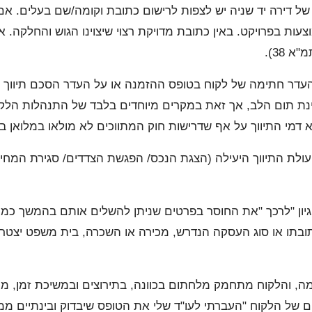
 דירה יד שניה יש לצפות לרישום כתובת וקומה/שם בעלים. אם 
צעות בפרויקט. באין כתובת מדויקת רצוי שיצוינו הגוש והחלקה.
 38).
עדר חתימה של לקוח בטופס ההזמנה או על העדר הסכם תיווך
נת תום הלב, אך זאת במקרים מיוחדים בלבד של התנהלות הלקוח 
דמי התיווך על אף שדרישות חוק המתווכים לא מולאו במלואן בשל
לת התיווך היעילה (הצגת הנכס/ הפגשת הצדדים/ סגירת המחיר וכ
יון "לרכך "את החוסר בפרטים שניתן להשלים אותם בהמשך כמו 
תובתו או סוג העסקה הנדרש, מכירה או השכרה, בית משפט יצטרך
 והלקוח מתחמק מלחתום בכוונה, בתירוצים ובמשיכת זמן, מכי
 של הלקוח "העברתי לעו"ד שלי את הטופס שיבדוק ובינתיים מ