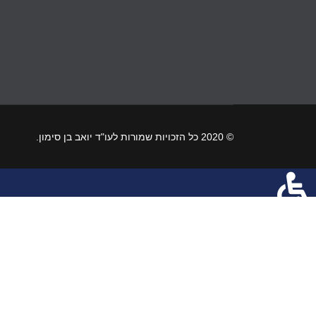
© 2020 כל הזכויות שמורות לעו"ד יואב בן סימון.
נגישות
הגדלת גודל הכיתוב
הקטנת גודל הכיתוב
גוד
ניגודיות בהירה
ניגודיות כהה
גווני אפור
נ
Toggle underline