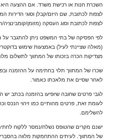
השכרת חנות או רכישת משרד. אם ההצעה היא של
לצפות לכתובת, שם היזם/קבלן וסוגי הדירות המו
לצפות לכתובת וסוג העסקה (מזומן/קומבינציה/תמ"א
לפי הפסיקה של בתי המשפט ניתן להתגבר על ה
(מאלה שציינתי לעיל) באמצעות שימוש בדוקטרי
מצדיקות הכרה בזכותו של המתווך לתשלום מלוא 
שכרו של המתווך תלוי בחתימה על ההזמנה ובפעו
לאחר שסיים את מלאכתו כאמור.
לגבי פרטים שחובה שיופיעו בהזמנה בכתב יש הג
לעומת זאת, פרטים מהותיים כמו זיהוי הנכס וכ
להשלימם.
ישנם מקרים שהטופס נשלח/נמסר ללקוח לחתימה,
של המתווך. לעיתים ההתחמקות מלווה בהסברים